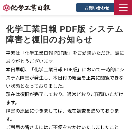
お問い合わせ
TOP
化学工業日報 PDF版 システム
新聞について
障害と復旧のお知らせ
サービス
平素は「化学工業日報 PDF版」をご愛読いただき、誠に
トピックス
ありがとうございます。
セミナー
本日早朝、「化学工業日報 PDF版」において一時的にシ
創立90周年記念サイト
ステム障害が発生し、本日付の紙面を正常に閲覧できな
企業情報
い状態となっておりました。
現在は復旧が完了しており、通常どおりご閲覧いただけ
採用情報
ます。
障害の原因につきましては、現在調査を進めておりま
す。
ご利用の皆さまにはご不便をおかけいたしましたこと