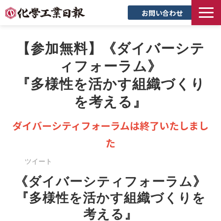
お問い合わせ
TOP
【参加無料】《ダイバーシテ
新聞について
ィフォーラム》
サービス
『多様性を活かす組織づくり
トピックス
を考える』
セミナー
創立90周年記念サイト
ダイバーシティフォーラムは終了いたしまし
企業情報
た
採用情報
ツイート
《ダイバーシティフォーラム》
『多様性を活かす組織づくりを
考える』