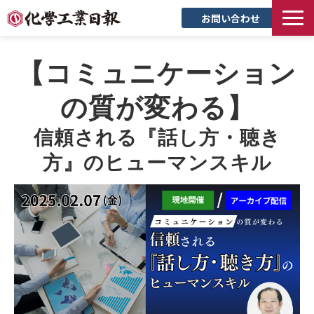
お問い合わせ
TOP
【コミュニケーション
新聞について
サービス
の質が変わる】
トピックス
信頼される『話し方・聴き
セミナー
方』のヒューマンスキル
創立90周年記念サイト
企業情報
採用情報