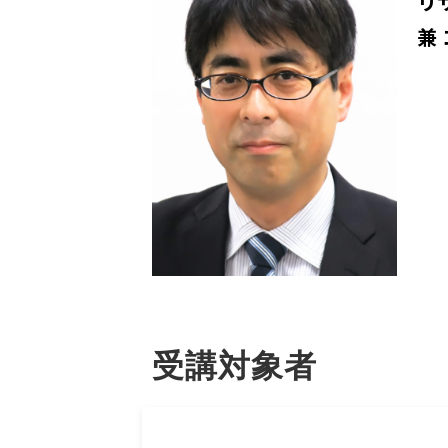
リ
兼
受講対象者