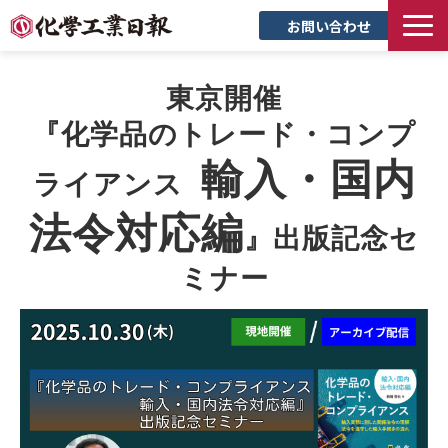
お問い合わせ
TOP
東京開催
新聞について
『化学品のトレード・コンプ
サービス
輸入・国内
トピックス
ライアンス  
セミナー
法令対応編
』出版記念セ
創立90周年記念サイト
ミナー
企業情報
採用情報