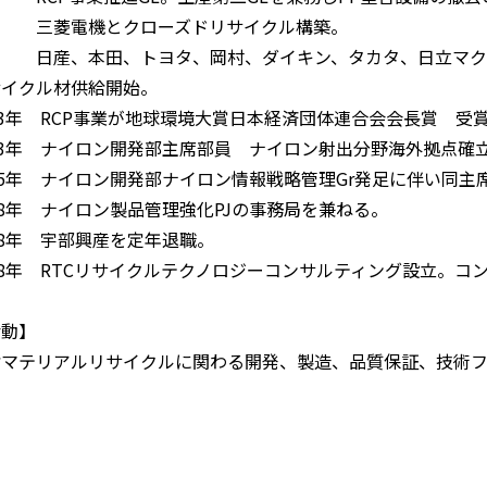
菱電機とクローズドリサイクル構築。
産、本田、トヨタ、岡村、ダイキン、タカタ、日立マクセ
サイクル材供給開始。
13年 RCP事業が地球環境大賞日本経済団体連合会会長賞 受
13年 ナイロン開発部主席部員 ナイロン射出分野海外拠点確立
15年 ナイロン開発部ナイロン情報戦略管理Gr発足に伴い同主
18年 ナイロン製品管理強化PJの事務局を兼ねる。
18年 宇部興産を定年退職。
18年 RTCリサイクルテクノロジーコンサルティング設立。コ
活動】
脂マテリアルリサイクルに関わる開発、製造、品質保証、技術