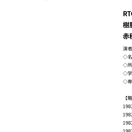
R
樹
赤
演
◇名
◇所
◇学
◇
【
19
19
19
19