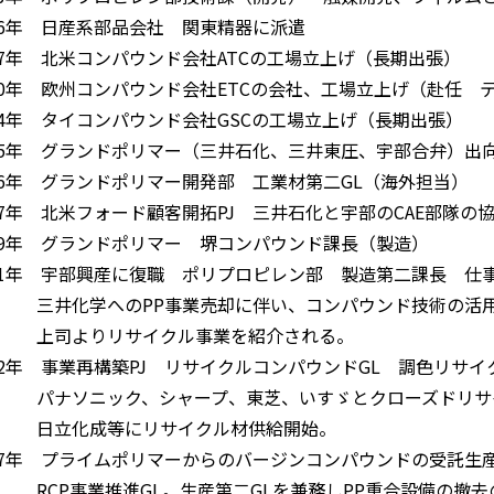
86年 日産系部品会社 関東精器に派遣
87年 北米コンパウンド会社ATCの工場立上げ（長期出張）
90年 欧州コンパウンド会社ETCの会社、工場立上げ（赴任 
94年 タイコンパウンド会社GSCの工場立上げ（長期出張）
95年 グランドポリマー（三井石化、三井東圧、宇部合弁）出
96年 グランドポリマー開発部 工業材第二GL（海外担当）
97年 北米フォード顧客開拓PJ 三井石化と宇部のCAE部隊の
99年 グランドポリマー 堺コンパウンド課長（製造）
01年 宇部興産に復職 ポリプロピレン部 製造第二課長 仕
井化学へのPP事業売却に伴い、コンパウンド技術の活用
司よりリサイクル事業を紹介される。
02年 事業再構築PJ リサイクルコンパウンドGL 調色リサ
ナソニック、シャープ、東芝、いすゞとクローズドリサ
立化成等にリサイクル材供給開始。
07年 プライムポリマーからのバージンコンパウンドの受託生
CP事業推進GL。生産第二GLを兼務しPP重合設備の撤去