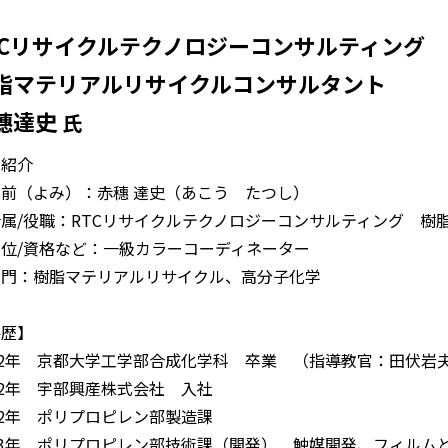
TCリサイクルテクノロジーコンサルティング
脂マテリアルリサイクルコンサルタント
穗達史
氏
者紹介
前（よみ）：赤穗 達史（あこう たつし）
属/役職：RTCリサイクルテクノロジーコンサルティング 樹
位/資格など：一級カラーコーディネーター
専門：樹脂マテリアルリサイクル、高分子化学
略歴】
82年 京都大学工学部合成化学科 卒業 （指導教官：田伏岩
82年 宇部興産株式会社 入社
82年 ポリプロピレン部製造課
83年 ポリプロピレン部技術課（開発） 触媒開発、フィルム