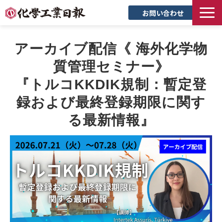
お問い合わせ
TOP
アーカイブ配信《 海外化学物
新聞について
質管理セミナー》
サービス
『トルコKKDIK規制：暫定登
トピックス
録および最終登録期限に関す
セミナー
る最新情報』
創立90周年記念サイト
企業情報
採用情報