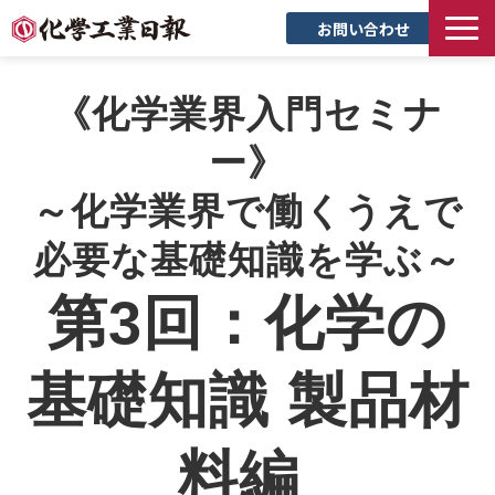
お問い合わせ
TOP
《化学業界入門セミナ
新聞について
ー》
サービス
トピックス
～化学業界で働くうえで
セミナー
必要な基礎知識を学ぶ～
創立90周年記念サイト
第3回：化学の
企業情報
採用情報
基礎知識 製品材
料編 