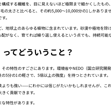
を構成する繊維を、目に見えないほど極限まで細かくしたもの
の毛の太さと比べると、その約
5,000
〜
10,000
分の
1
しかありま
です。
ど、地球上のあらゆる植物に含まれています。砂漠や極地を除
心配がなく、育てれば繰り返し使えるという点でも、持続可能
」ってどういうこと？
、その特性のすごさにあります。環境省や
NEDO
（国立研究開
鉄の
5
分の
1
の軽さで、
5
倍以上の強度」を持つとされています。
鉄よりも強い
——
にわかには信じがたいかもしれませんが、こ
大きく貢献できます。
まな特性があります。