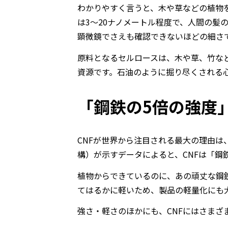
わかりやすく言うと、木や草などの植物
は
3
〜
20
ナノメートル程度で、人間の髪
顕微鏡でさえも確認できないほどの細さ
原料となるセルロースは、木や草、竹な
資源です。石油のように掘り尽くされる
「鋼鉄の5倍の強度
CNF
が世界から注目される最大の理由は
構）が示すデータによると、
CNF
は「鋼
植物からできているのに、あの頑丈な鋼
てはるかに軽いため、製品の軽量化にも
強さ・軽さのほかにも、
CNF
にはさまざ