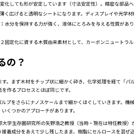
変化しても形が安定しています（寸法安定性）。精密な部品へ
薄く広げると透明なシートになります。ディスプレイや光学材
：
水分を保持する力が強く、液体にとろみを与える性質があり
２固定化に資する木質由来素材として、カーボンニュートラル
るの？
ます。まず木材をチップ状に細かく砕き、化学処理を経て「パ
紙を作るプロセスとほぼ同じです。
パルプをさらにナノスケールまで細かくほぐしていきます。機
、いくつかのアプローチがあります。
都大学生存圏研究所の矢野浩之教授（当時・現在は特任教授）
う接着成分をあえて少し残したまま、樹脂にセルロースを混ぜ