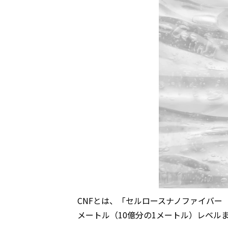
CNF
とは、「セルロースナノファイバー
メートル（
10
億分の
1
メートル）レベル